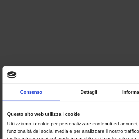
Un team giovane e affiatato
Un lavoro vario tra attività in sede e interventi sul campo
Un ambiente che premia la professionalità e stimola la crescita
personale
Invia la tua candidatura:
Consenso
Dettagli
Informa
Questo sito web utilizza i cookie
Utilizziamo i cookie per personalizzare contenuti ed annunci, 
funzionalità dei social media e per analizzare il nostro traffi
inoltre informazioni sul modo in cui utilizza il nostro sito con i