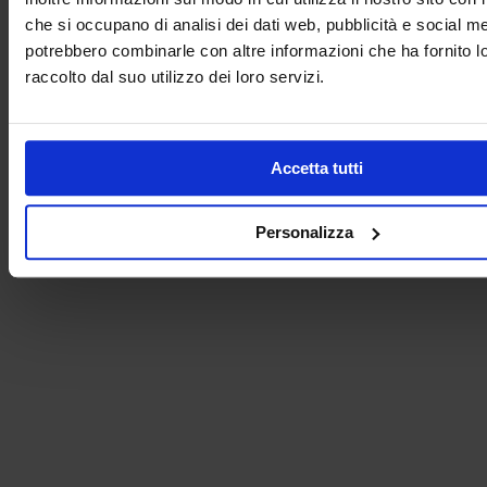
che si occupano di analisi dei dati web, pubblicità e social med
potrebbero combinarle con altre informazioni che ha fornito 
raccolto dal suo utilizzo dei loro servizi.
Curriculum Vitae*
Accetta tutti
Acconsento al trattamento dei miei dati personali ai sensi della
legge sulla
privacy
*
Personalizza
Contatti
INEL ELETTRONICA S.r.l.
Via Dell’Industria, 1
36065 Mussolente (VI) - Italia