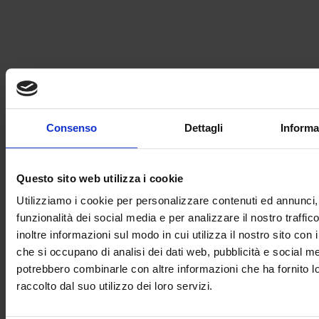
Consenso
Dettagli
Informa
Customer care
Questo sito web utilizza i cookie
Utilizziamo i cookie per personalizzare contenuti ed annunci, 
funzionalità dei social media e per analizzare il nostro traffi
inoltre informazioni sul modo in cui utilizza il nostro sito con i
Oltre al servizio di assistenza post vendita sulle proprie soluzioni,
che si occupano di analisi dei dati web, pubblicità e social med
Inel Elettronica mette a disposizione dei clienti un’esperienza
pluridecennale per fornire supporto tecnico su:
potrebbero combinarle con altre informazioni che ha fornito 
raccolto dal suo utilizzo dei loro servizi.
Centraline
Schede elettroniche
Impianti elettronici su varie tipologie