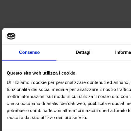
Consenso
Dettagli
Informa
Questo sito web utilizza i cookie
Utilizziamo i cookie per personalizzare contenuti ed annunci, 
funzionalità dei social media e per analizzare il nostro traffi
inoltre informazioni sul modo in cui utilizza il nostro sito con i
Curriculum Vitae*
che si occupano di analisi dei dati web, pubblicità e social med
potrebbero combinarle con altre informazioni che ha fornito 
raccolto dal suo utilizzo dei loro servizi.
Acconsento al trattamento dei miei dati personali ai sensi della
legge sulla
privacy
*