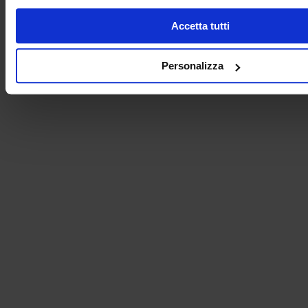
Accetta tutti
Personalizza
Contatti
INEL ELETTRONICA S.r.l.
Via Dell’Industria, 1
36065 Mussolente (VI) - Italia
Tel.
+39 0424.574397
Fax 0424 812105
inel@inelelettronica.it
C.F. E P.IVA 02511050243
Privacy Policy
/
Cookie Policy
Aree
Azienda