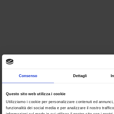
Certificazione UNI EN ISO 9001:2015
Contacts
INEL ELETTRONICA S.r.l.
Via Dell’Industria, 1
Consenso
Dettagli
I
36065 Mussolente (VI) - Italia
Tel.
+39 0424.574397
Fax 0424 812105
Questo sito web utilizza i cookie
inel@inelelettronica.it
C.F. E P.IVA 02511050243
Utilizziamo i cookie per personalizzare contenuti ed annunci, 
Privacy Policy
/
Cookie Policy
funzionalità dei social media e per analizzare il nostro traffic
Areas
informazioni sul modo in cui utilizza il nostro sito con i nostri