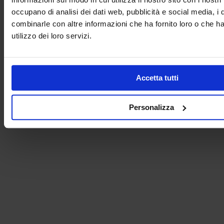
occupano di analisi dei dati web, pubblicità e social media, i 
Company
combinarle con altre informazioni che ha fornito loro o che h
Electronics Department
Industrial automation
utilizzo dei loro servizi.
IOT Services
Inel custom service
Certifications
News
Accetta tutti
Contacts
Social
Follow us:
Personalizza
LANGUAGES:
English
Italiano
Work with us
Credits